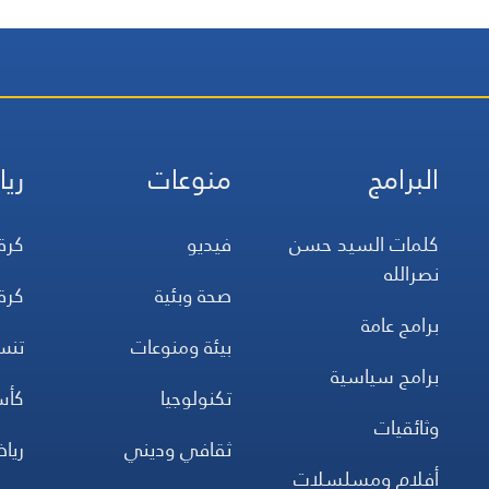
البرامج
منوعات
ريا
كلمات السيد حسن
فيديو
كرة
نصرالله
صحة وبئية
كرة
برامج عامة
بيئة ومنوعات
تن
برامج سياسية
تكنولوجيا
كأس
وثائقيات
ثقافي وديني
ريا
أفلام ومسلسلات