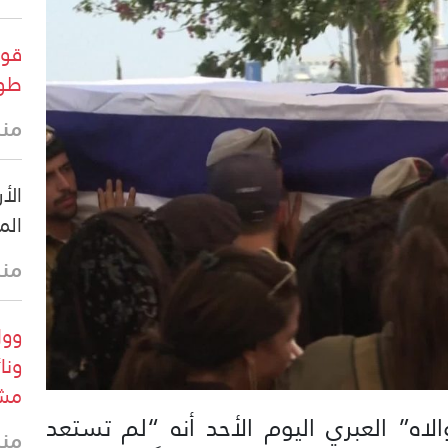
قوا
طول
منذ
الأ
الم
منذ
وول
ونا
مشر
اه” العبري اليوم الأحد أنه “لم تستعد
منذ