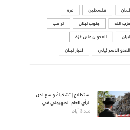
المواقف الرسمية وأبرز التطورات
بنان
فلسطين
غزة
ذات الصلة بالشأنين الداخلي
والإقليمي
زب الله
جنوب لبنان
ترامب
يران
العدوان على غزة
لعدو الاسرائيلي
اخبار لبنان
استطلاع | تشكيكٌ واسع لدى
الرأي العام الصهيوني في
نتائج حملة عسكرية أخرى ضد
منذ 3 أيام
ايران