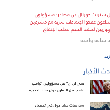
 ستريت جورنال عن مصادر: مسؤولون
بنتاغون عقدوا اجتماعات سرية مع مشرعين
وريين لحشد الدعم لطلب الإنفاق
 ساعة واحدة
زيد
ث الأخبار
سي ان ان” عن مسؤولين: ترامب
غاضب من التقارير حول نفاد الذخيرة
ويعتبر أنها تضعف موقفه في
المفاوضات
ممارسات عشر دول في تحصيل