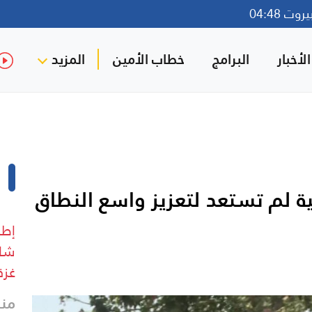
ت 04:48
لأخبار
البرامج
خطاب الأمين
المزيد
ية لم تستعد لتعزيز واسع النطاق
إطل
شار
غزة
منذ 15 