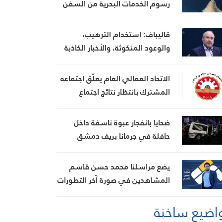
رسوم الخدمات البحرية من السفن
قاليباف: استخدام الترهيب،
والوعود المنكوثة، والأخبار الكاذبة
كأوراق ضغط هي استراتيجية فاشلة
الاتحاد العمالي العام يعلّق اجتماعه
المشترك بانتظار نتائج اجتماع
السراي الحكومي
ضحايا بانفجار عبوة ناسفة داخل
حافلة في جرمانا بريف دمشق
يضع مراسلنا محمد حسن قاسم
المشاهدين في صورة آخر التطورات
في إيران، مستعرضًا أبرز
اضيع ساخنة
المستجدات على الساحتين
السياسية والميدانية، إلى جانب