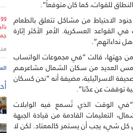
النطاق للقوات، كما كان متوقعاً”.
وول
ود الاحتياط من مشاكل تتعلق بالطعام
بال
ي القواعد العسكرية. الأمر الأكثر إثارة
جمه
هل نداءاتهم”.
منذ
 من جهتها، قالت “في مجموعات الواتساب
مس العديد من سكان الشمال مشاعرهم
الم
حيفة الاسرائيلية، مضيفة أنه “نحن كسكان
أحد
ية توقفت عن عدّنا”.
في الوقت الذي تُسمع فيه الوابلات
ال، التعليمات القادمة من قيادة الجبهة
أن كل شيء يجب أن يستمر كالمعتاد. لكن لا