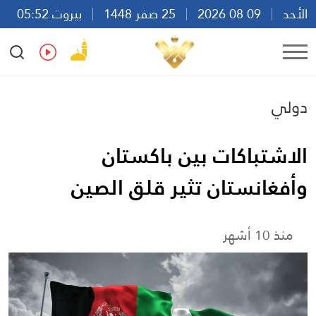
الأحد
09 08 2026
25 صفر 1448
بيروت 05:52
Ar
En
Fr
Es
دولي
الاشتباكات بين باكستان
وأفغانستان تثير قلق الصين
منذ 10 أشهر