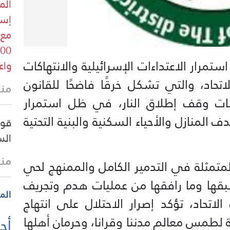
الم
إسر
تمرار الاعتداءات الإسرائيلية والانتهاكات
واعتقا
حاد، والتي تشكل خرقًا فاضحًا للقانون
منذ
تيبات وقف إطلاق النار، في ظل استمرار
المنازل والأحياء السكنية والبنية التحتية
قوى
الس
منذ
المتمثلة في التدمير الكامل والممنهج لحي
بقها وما رافقها من عمليات هدم وتجريف
الم
تحاد، تؤكد إصرار الاحتلال على انتهاج
لطمس معالم مدننا وقرانا، وحرمان أهلها
أحد