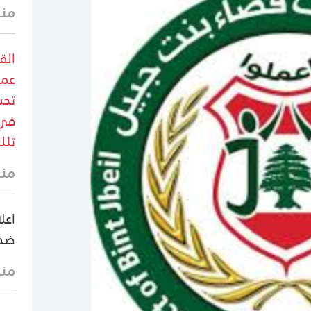
منذ 30 
الق
عمل
تحش
في 
تلك
منذ 31 
اعل
ضد 
منذ 42 