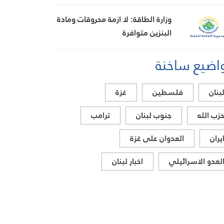
وزارة الطاقة: لا ازمة محروقات ومادة
البنزين متوافرة
اضيع ساخنة
بنان
فلسطين
غزة
زب الله
جنوب لبنان
ترامب
يران
العدوان على غزة
لعدو الاسرائيلي
اخبار لبنان