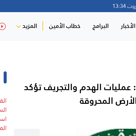
13:34
لأخبار
البرامج
خطاب الأمين
المزيد
: عمليات الهدم والتجريف تؤكد
لأرض المحروقة
الق
الس
است
الم