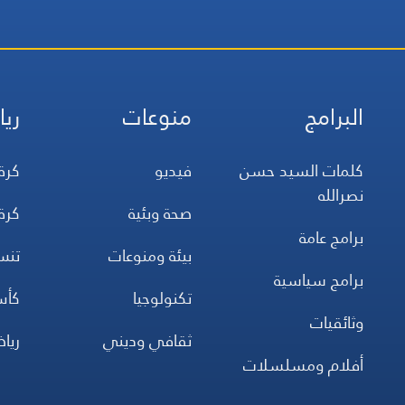
البرامج
منوعات
ريا
كلمات السيد حسن
فيديو
كرة
نصرالله
صحة وبئية
كرة
برامج عامة
بيئة ومنوعات
تن
برامج سياسية
تكنولوجيا
كأس
وثائقيات
ثقافي وديني
ريا
أفلام ومسلسلات