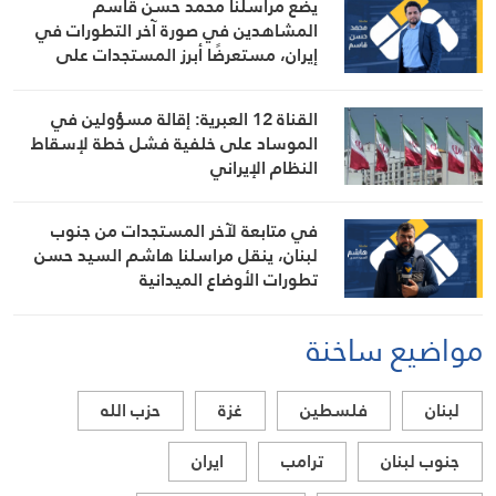
يضع مراسلنا محمد حسن قاسم
المشاهدين في صورة آخر التطورات في
إيران، مستعرضًا أبرز المستجدات على
الساحتين السياسية والميدانية، إلى جانب
المواقف الرسمية وأبرز التطورات ذات
القناة 12 العبرية: إقالة مسؤولين في
الصلة بالشأنين الداخلي والإقليمي
الموساد على خلفية فشل خطة لإسقاط
النظام الإيراني
في متابعة لآخر المستجدات من جنوب
لبنان، ينقل مراسلنا هاشم السيد حسن
تطورات الأوضاع الميدانية
مواضيع ساخنة
لبنان
فلسطين
غزة
حزب الله
جنوب لبنان
ترامب
ايران