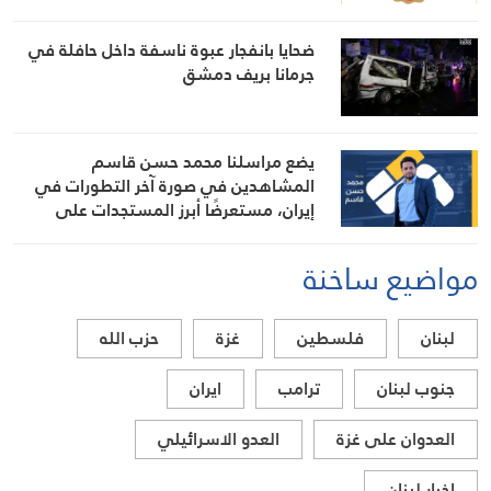
ضحايا بانفجار عبوة ناسفة داخل حافلة في
جرمانا بريف دمشق
يضع مراسلنا محمد حسن قاسم
المشاهدين في صورة آخر التطورات في
إيران، مستعرضًا أبرز المستجدات على
الساحتين السياسية والميدانية، إلى جانب
المواقف الرسمية وأبرز التطورات ذات
مواضيع ساخنة
الصلة بالشأنين الداخلي والإقليمي
لبنان
فلسطين
غزة
حزب الله
جنوب لبنان
ترامب
ايران
العدوان على غزة
العدو الاسرائيلي
اخبار لبنان