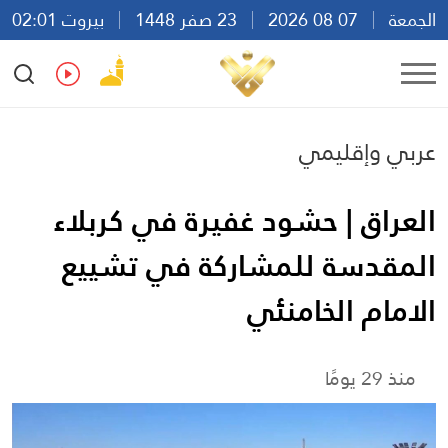
الجمعة
07 08 2026
23 صفر 1448
بيروت 02:01
Ar
En
Fr
Es
عربي وإقليمي
العراق | حشود غفيرة في كربلاء
المقدسة للمشاركة في تشييع
الامام الخامنئي
منذ 29 يومًا