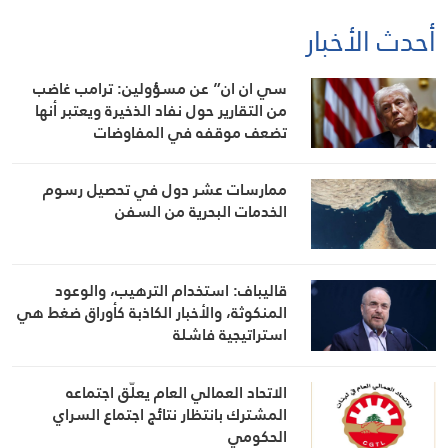
أحدث الأخبار
سي ان ان” عن مسؤولين: ترامب غاضب
من التقارير حول نفاد الذخيرة ويعتبر أنها
تضعف موقفه في المفاوضات
ممارسات عشر دول في تحصيل رسوم
الخدمات البحرية من السفن
قاليباف: استخدام الترهيب، والوعود
المنكوثة، والأخبار الكاذبة كأوراق ضغط هي
استراتيجية فاشلة
الاتحاد العمالي العام يعلّق اجتماعه
المشترك بانتظار نتائج اجتماع السراي
الحكومي