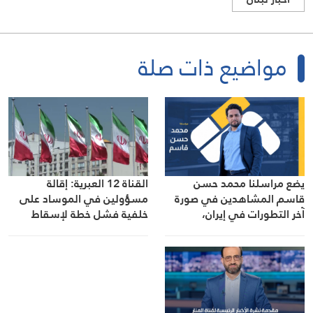
مواضيع ذات صلة
يضع مراسلنا محمد حسن
القناة 12 العبرية: إقالة
قاسم المشاهدين في صورة
مسؤولين في الموساد على
آخر التطورات في إيران،
خلفية فشل خطة لإسقاط
مستعرضًا أبرز المستجدات على
النظام الإيراني
الساحتين السياسية
والميدانية، إلى جانب المواقف
الرسمية وأبرز التطورات ذات
الصلة بالشأنين الداخلي
والإقليمي