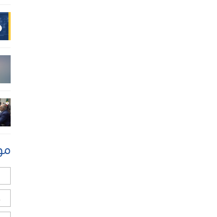
مو
ل
ح