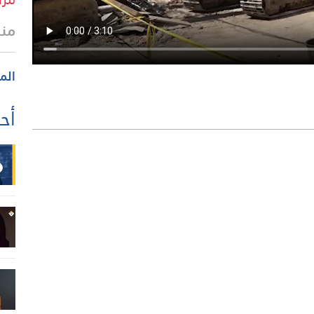
منذ 36 
الم
أحد