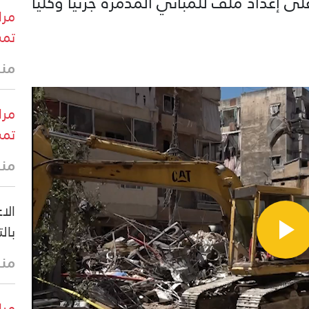
على إعداد ملف للمباني المدمرة جزئيا وكليا
مرا
تمش
منذ 9 د
مرا
تمش
منذ 13 
الا
بال
منذ 24 
مرا