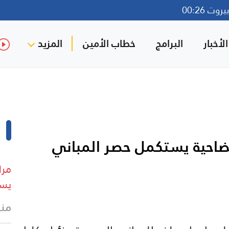
وت 00:26
لأخبار
البرامج
خطاب الأمين
المزيد
الضاحية يستكمل حصر المباني
مرا
يست
منذ 7 د