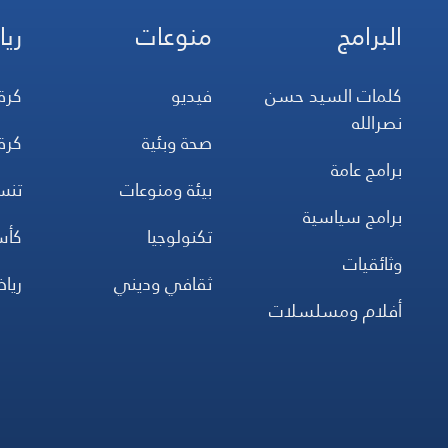
البرامج
منوعات
ريا
كلمات السيد حسن
فيديو
كرة
نصرالله
صحة وبئية
كرة
برامج عامة
بيئة ومنوعات
تن
برامج سياسية
تكنولوجيا
كأس
وثائقيات
ثقافي وديني
ريا
أفلام ومسلسلات