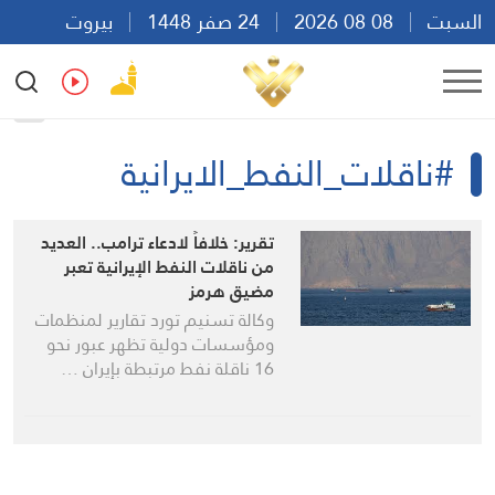
السبت
08 08 2026
24 صفر 1448
بيروت
01:10
Ar
En
Fr
Es
#ناقلات_النفط_الايرانية
تقرير: خلافاً لادعاء ترامب.. العديد
من ناقلات النفط الإيرانية تعبر
مضيق هرمز
وكالة تسنيم تورد تقارير لمنظمات
ومؤسسات دولية تظهر عبور نحو
16 ناقلة نفط مرتبطة بإيران …