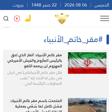
الخميس
06 08 2026
22 صفر 1448
بيروت
15:42
Ar
En
Fr
Es
#مقر_خاتم_الأنبياء
مقر خاتم الأنبياء: العار الذي لحق
بالرئيس المأزوم والجيش الأميركي
المهزوم لن يرممه اللغو
قال مقر خاتم الأنبياء(ص) في ايران
في بيان له الاحد إنه “عقب
المحاولات اليائسة التي …
المتحدث باسم مقر خاتم الأنبياء:
فشل كامل لما سُمّي بعملية
الإنقاذ للجيش الأميركي