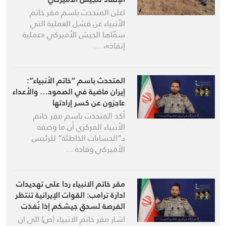
اعلن المتحدث باسم مقر خاتم
الأنبياء عن فشل العملية التي
سمّاها الجيش الأميركي «عملية
إنقاذ»، …
المتحدث باسم “خاتم الأنبياء”:
إيران ماضية في الصمود… والأعداء
عاجزون عن كسر إرادتها
أكد المتحدث باسم مقر خاتم
الأنبياء المركزي أن ما وصفه
بـ“الحسابات الخاطئة” للرئيس
الأميركي وقادة …
مقر خاتم الانبياء ردا على تهديدات
ادارة ترامب: القوات الإيرانية تنتظر
الفرصة لسحق جيشكم إذا نُفذت
تلك التهديدات
اشار مقر خاتم الانبياء (ص) الى ان