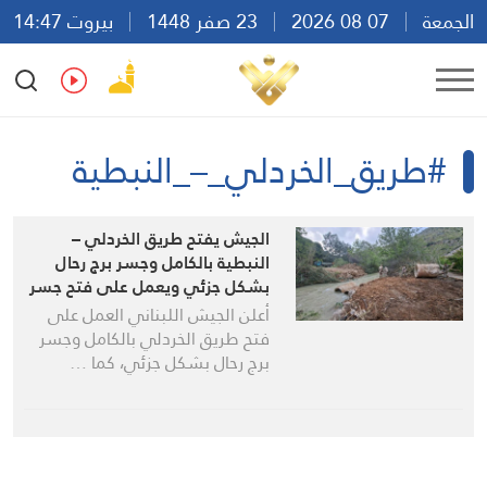
الجمعة
07 08 2026
23 صفر 1448
بيروت 14:47
Ar
En
Fr
Es
#طريق_الخردلي_–_النبطية
الجيش يفتح طريق الخردلي –
النبطية بالكامل وجسر برج رحال
بشكل جزئي ويعمل على فتح جسر
طيرفلسيه في صور
أعلن الجيش اللبناني العمل على
فتح طريق الخردلي بالكامل وجسر
برج رحال بشكل جزئي، كما …