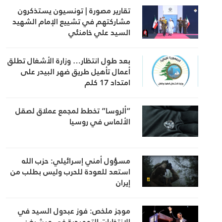
تقارير مصورة | تونسيون يستذكرون
مشاركتهم في تشييع الإمام الشهيد
السيد علي خامنئي
بعد طول انتظار… وزارة الأشغال تطلق
أعمال تأهيل طريق ضهر البيدر على
امتداد 17 كلم
“ألروسا” تخطط لمجمع عملاق لصقل
الألماس في روسيا
مسؤول أمني إسرائيلي: حزب الله
استعد للعودة للحرب وليس بطلب من
إيران
موجز ملخص: فوز عبدول السيد في
الانتخابات التمهيدية في ميشيغن