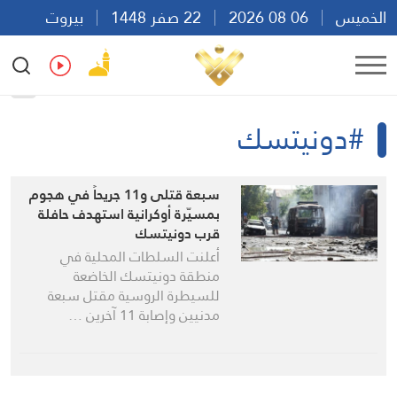
الخميس
06 08 2026
22 صفر 1448
بيروت
09:01
Ar
En
Fr
Es
#دونيتسك
سبعة قتلى و11 جريحاً في هجوم
بمسيّرة أوكرانية استهدف حافلة
قرب دونيتسك
أعلنت السلطات المحلية في
منطقة دونيتسك الخاضعة
للسيطرة الروسية مقتل سبعة
مدنيين وإصابة 11 آخرين …