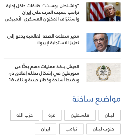
“واشنطن بوست”: خلافات داخل إدارة
ترامب بسبب الحرب على إيران
واستنزاف المخزون العسكري الأميركي
مدير منظمة الصحة العالمية يدعو إلى
تعزيز الاستجابة لإيبولا
الجيش ينفذ عمليات دهم بحثًا عن
متورطين في إشكال تخلله إطلاق نار،
ويضبط أسلحة وذخائر حربية ويتلف 16
خيمة مزروعة بالماريجوانا
مواضيع ساخنة
لبنان
فلسطين
غزة
حزب الله
جنوب لبنان
ترامب
ايران