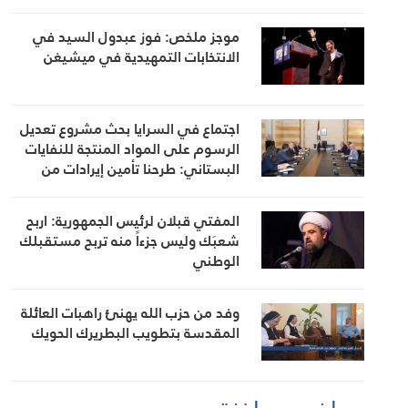
موجز ملخص: فوز عبدول السيد في
الانتخابات التمهيدية في ميشيغن
اجتماع في السرايا بحث مشروع تعديل
الرسوم على المواد المنتجة للنفايات
البستاني: طرحنا تأمين إيرادات من
مصادر أخرى لتخفيف العبء عن كاهل
المواطن
المفتي قبلان لرئيس الجمهورية: اربح
شعبَك وليس جزءاً منه تربح مستقبلك
الوطني
وفد من حزب الله يهنئ راهبات العائلة
المقدسة بتطويب البطريرك الحويك