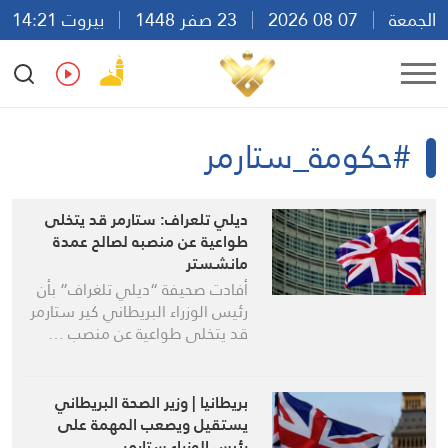
الجمعة
07 08 2026
23 صفر 1448
بيروت 14:21
Ar
En
Fr
Es
#حكومة_ستارمر
ديلي تلعراف: ستارمر قد يتخلى
طواعية عن منصبه لصالح عمدة
مانشستر
أفادت صحيفة “ديلي تلغراف” بأن
رئيس الوزراء البريطاني كير ستارمر
قد يتخلى طواعية عن منصب …
بريطانيا | وزير الصحة البريطاني
يستقيل ويصعب المهمة على
رئيس الوزراء ستارمر