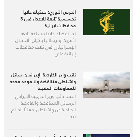
الحرس الثوري: تفكيك خلايا
تجسسية تابعة للاعداء في 3
محافظات ايرانية
تم تفكيك خلايا مسلحة تابعة
لأمريكا وبريطانيا وكيان الاحتلال
الإسرائيلي في ثلاث محافظات
إيرانية على …
نائب وزير الخارجية الإيراني: رسائل
واشنطن متناقضة ولا موعد محدد
للمفاوضات المقبلة
انتقد نائب وزير الخارجية الإيراني
الرسائل المتناقضة والغامضة
الصادرة عن واشنطن، معلنًا أنه لم
يتم …