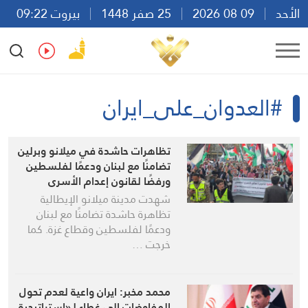
الأحد
09 08 2026
25 صفر 1448
بيروت 09:22
Ar
En
Fr
Es
#العدوان_على_ايران
تظاهرات حاشدة في ميلانو وبرلين
تضامنًا مع لبنان ودعمًا لفلسطين
ورفضًا لقانون إعدام الأسرى
شهدت مدينة ميلانو الإيطالية
تظاهرة حاشدة تضامنًا مع لبنان
ودعمًا لفلسطين وقطاع غزة. كما
خرجت …
محمد مخبر: ايران واعية لعدم تحول
المفاوضات إلى غطاء لـ«استراتيجية