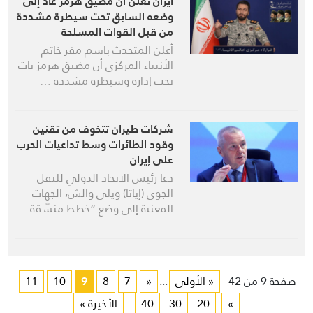
ايران تعلن أن مضيق هرمز عاد إلى
وضعه السابق تحت سيطرة مشددة
من قبل القوات المسلحة
أعلن المتحدث باسم مقر خاتم
الأنبياء المركزي أن مضيق هرمز بات
تحت إدارة وسيطرة مشددة …
شركات طيران تتخوف من تقنين
وقود الطائرات وسط تداعيات الحرب
على إيران
دعا رئيس الاتحاد الدولي للنقل
الجوي (إياتا) ويلي والش، الجهات
المعنية إلى وضع “خطط منسّقة …
صفحة 9 من 42
« الأولى
...
«
7
8
9
10
11
»
20
30
40
...
الأخيرة »