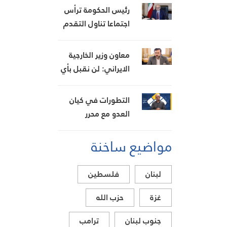
مزروعة بالماريجوانا
تحديات العامين
رئيس الحكومة ترأس
الماضيين
اجتماعا تناول التقدم
في تنفيذ متطلبات
مجموعة العمل المالي
معاون وزير الخارجية
FATF للخروج من
الايراني: لن نقبل بأي
القائمة الرمادية
تدخل خارجي في
مضيق هرمز تحت أي
التطورات في كيان
ظرف
العدو مع محرر
الشؤون العبرية حسن
مواضيع ساخنة
حجازي
لبنان
فلسطين
غزة
حزب الله
جنوب لبنان
ترامب