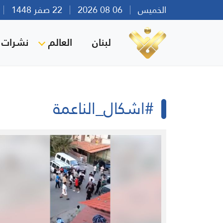
الخميس
06 08 2026
22 صفر 1448
بي
لبنان
العالم
نشرات ا
#اشكال_الناعمة