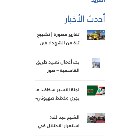
أحدث الأخبار
تقارير مصورة | تشييع
ثلة من الشهداء في
قرى منطقة جبل عامل
الثانية
بدء أعمال تعبيد طريق
القاسمية – صور
وخريس يشيد بالخطوة
لجنة الاسير سكاف: ما
يجري مخطط صهيوني-
أميركي
الشيخ عبدالله:
استمرار الاحتلال في
تدمير قرى الجنوب تعدٍّ