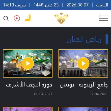
الجمعة
07 08 2026
23 صفر 1448
بيروت 14:13
Ar
En
Fr
Es
رياض الجنان
جامع الزيتونة - تونس
حوزة النجف الأشرف
05-04-2021
12-04-2021