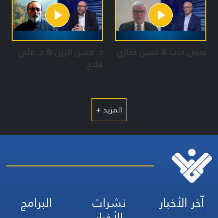
يحيى حرب & حسن حجازي
د. حسن الزين & د. علي
ملاح
المزيد +
آخر الأخبار
نشرات
البرامج
الأخبار