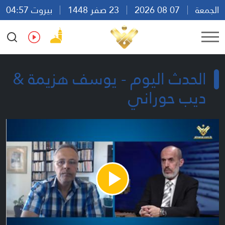
الجمعة
07 08 2026
23 صفر 1448
بيروت 04:57
Ar
En
Fr
Es
الحدث اليوم - يوسف هزيمة &
ديب حوراني
Play
Video