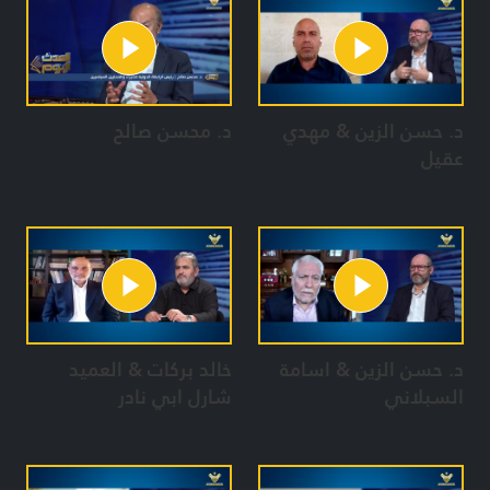
د. حسن الزين & مهدي
د. محسن صالح
عقيل
د. حسن الزين & اسامة
خالد بركات & العميد
السبلاني
شارل ابي نادر