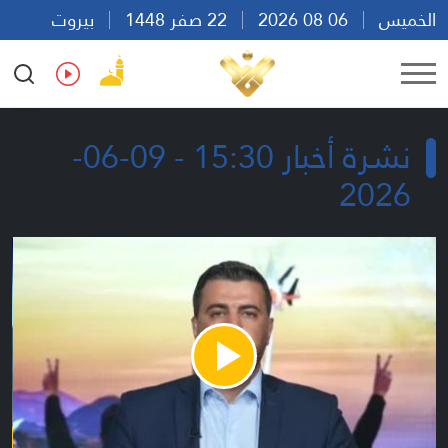
الخميس
06 08 2026
22 صفر 1448
بيروت
18:10
Ar
En
Fr
Es
نشرة أخبار 15:30 - 09-06-
2026
Play
Video