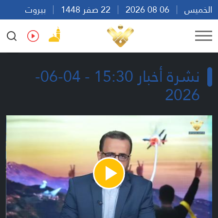
الخميس
06 08 2026
22 صفر 1448
بيروت
18:10
Ar
En
Fr
Es
نشرة أخبار 15:30 - 04-06-
2026
Play
Video