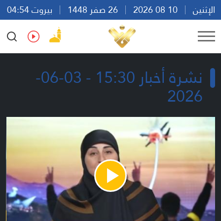
الإثنين
10 08 2026
26 صفر 1448
بيروت 04:54
Ar
En
Fr
Es
نشرة أخبار 15:30 - 03-06-
2026
Play
Video