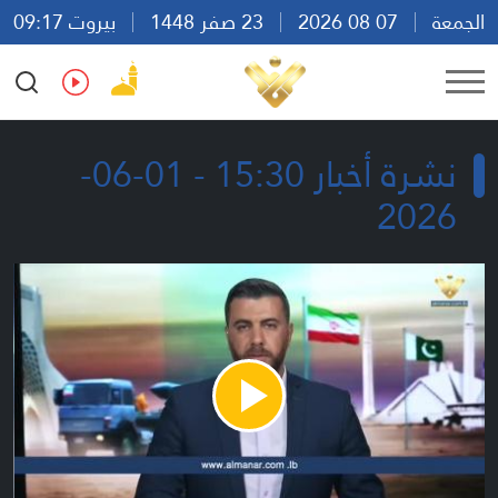
الجمعة
07 08 2026
23 صفر 1448
بيروت 09:17
Ar
En
Fr
Es
نشرة أخبار 15:30 - 01-06-
2026
Play
Video