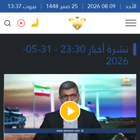
الأحد
09 08 2026
25 صفر 1448
بيروت 13:37
Ar
En
Fr
Es
نشرة أخبار 23:30 - 31-05-
2026
Play
Video