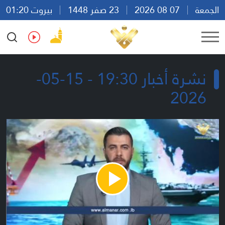
الجمعة
07 08 2026
23 صفر 1448
بيروت 01:20
Ar
En
Fr
Es
نشرة أخبار 19:30 - 15-05-
2026
Play
Video