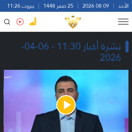
الأحد
09 08 2026
25 صفر 1448
بيروت 11:26
Ar
En
Fr
Es
نشرة أخبار 11:30 - 06-04-
2026
Play
Video