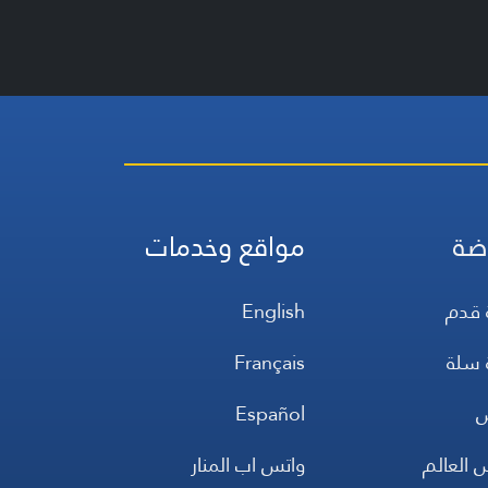
ضة
مواقع وخدمات
 قدم
English
 سلة
Français
س
Español
 العالم
واتس اب المنار