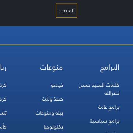
المزيد +
البرامج
منوعات
ريا
كلمات السيد حسن
فيديو
كرة
نصرالله
صحة وبئية
كرة
برامج عامة
بيئة ومنوعات
تن
برامج سياسية
تكنولوجيا
كأس