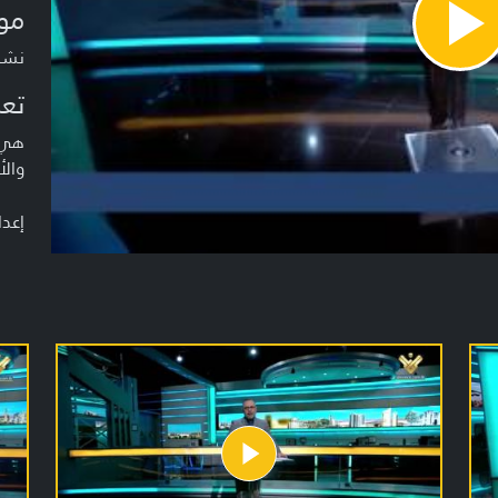
مو
Pla
Vide
نشرة م
تعر
هي ن
والأ
إعدا