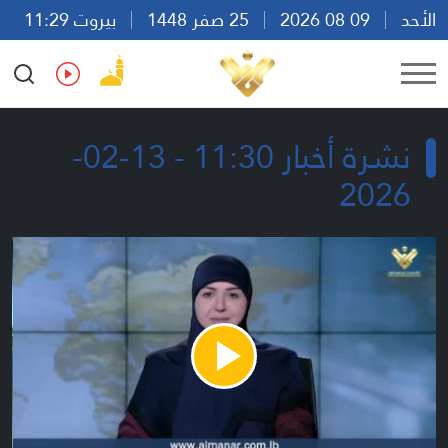
الأحد
09 08 2026
25 صفر 1448
بيروت 11:29
Ar
En
Fr
Es
نشرة أخبار 11:30 - 13-02-
2026
Play
Video