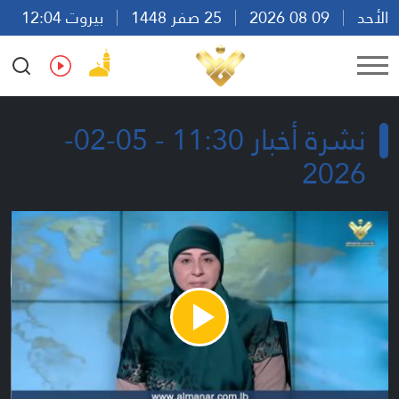
الأحد
09 08 2026
25 صفر 1448
بيروت 12:04
Ar
En
Fr
Es
نشرة أخبار 11:30 - 05-02-
2026
Play
Video