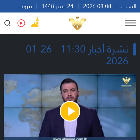
السبت
08 08 2026
24 صفر 1448
بيروت
14:49
Ar
En
Fr
Es
نشرة أخبار 11:30 - 26-01-
2026
Play
Video