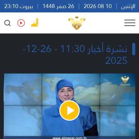
الإثنين
10 08 2026
26 صفر 1448
بيروت 23:10
Ar
En
Fr
Es
نشرة أخبار 11:30 - 26-12-
2025
Play
Video