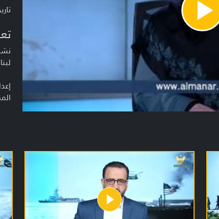
تاريخ ا
Pla
Vide
تعر
نشرة
لبنا
إعدا
المن