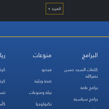
المزيد +
البرامج
منوعات
ريا
كلمات السيد حسن
فيديو
كرة
نصرالله
صحة وبئية
كرة
برامج عامة
بيئة ومنوعات
تن
برامج سياسية
تكنولوجيا
كأس