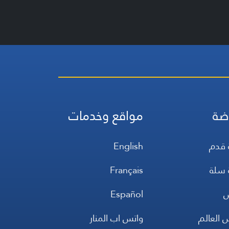
ضة
مواقع وخدمات
 قدم
English
 سلة
Français
س
Español
 العالم
واتس اب المنار