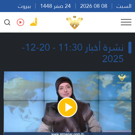
السبت
08 08 2026
24 صفر 1448
بيروت
14:54
Ar
En
Fr
Es
نشرة أخبار 11:30 - 20-12-
2025
Play
Video