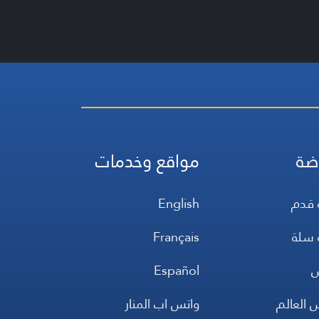
ضة
مواقع وخدمات
 قدم
English
 سلة
Français
س
Español
 العالم
واتس اب المنار