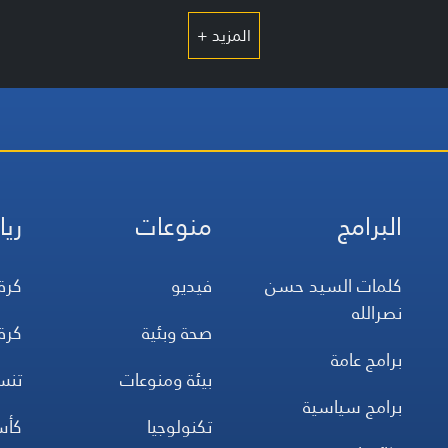
المزيد +
البرامج
منوعات
ريا
كلمات السيد حسن
فيديو
كرة
نصرالله
صحة وبئية
كرة
برامج عامة
بيئة ومنوعات
تن
برامج سياسية
تكنولوجيا
كأس