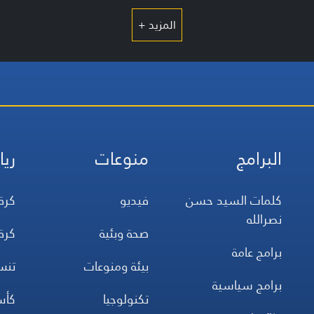
المزيد +
البرامج
منوعات
ريا
كلمات السيد حسن
فيديو
كرة
نصرالله
صحة وبئية
كرة
برامج عامة
بيئة ومنوعات
تن
برامج سياسية
تكنولوجيا
كأس