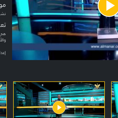
مو
Pla
Vide
نشرة م
تعر
هي ن
والأ
إعدا