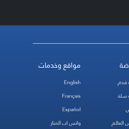
ضة
مواقع وخدمات
 قدم
English
 سلة
Français
س
Español
 العالم
واتس اب المنار