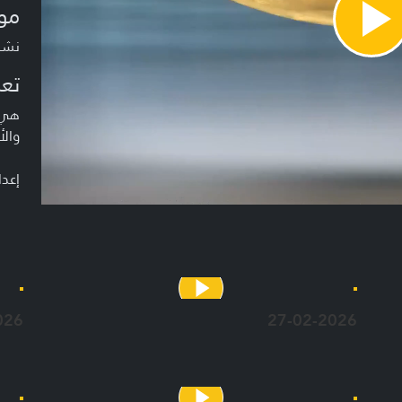
مو
Pla
Vide
نشرة م
تعر
هي ن
والأ
إعدا
026
27-02-2026