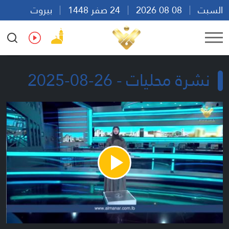
السبت
08 08 2026
24 صفر 1448
بيروت
23:50
Ar
En
Fr
Es
نشرة محليات - 26-08-2025
Play
Video