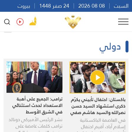
السبت
08 08 2026
24 صفر 1448
بيروت
06:15
Ar
En
Fr
Es
دولي
ترامب: الجميع على أهبة
باكستان: احتفال تأبيني يكرّم
الاستعداد لحدث استثنائي
ذكرى استشهاد السيد حسن
في الشرق الأوسط
نصرالله والسيد هاشم صفي
الدين
نشر الرئيس الأميركي دونالد
في العاصمة الباكستانية
ترامب كلمات غامضة على
إسلام آباد، أقيم احتفال