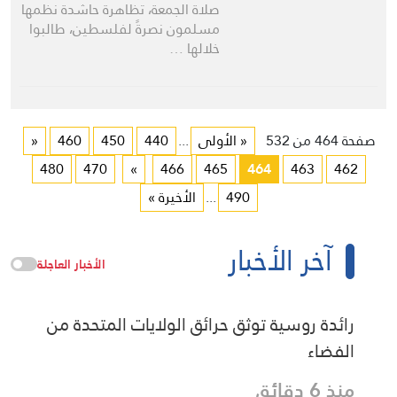
صلاة الجمعة، تظاهرة حاشدة نظمها
مسلمون نصرةً لفلسطين، طالبوا
خلالها …
صفحة 464 من 532
« الأولى
...
440
450
460
«
480
470
»
466
465
464
463
462
490
...
الأخيرة »
آخر الأخبار
الأخبار العاجلة
رائدة روسية توثق حرائق الولايات المتحدة من
الفضاء
منذ 6 دقائق