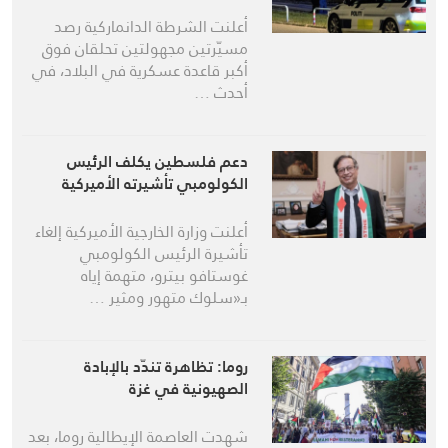
أعلنت الشرطة الدانماركية رصد
مسيّرتين مجهولتين تحلقان فوق
أكبر قاعدة عسكرية في البلاد، في
أحدث …
دعم فلسطين يكلف الرئيس
الكولومبي تأشيرته الأميركية
أعلنت وزارة الخارجية الأميركية إلغاء
تأشيرة الرئيس الكولومبي
غوستافو بيترو، متهمة إياه
بـ«سلوك متهور ومثير …
روما: تظاهرة تندّد بالإبادة
الصهيونية في غزة
شهدت العاصمة الإيطالية روما، بعد