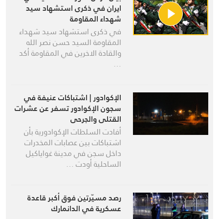
ايران في ذكرى استشهاد سيد
شهداء المقاومة
في ذكرى استشهاد سيد شهداء
المقاومة السيد حسن نصر الله
والقادة الاخرين في المقاومة أكد
…
الإكوادور | اشتباكات عنيفة في
سجون الإكوادور تسفر عن عشرات
القتلى والجرحى
أفادت السلطات الإكوادورية بأن
اشتباكات بين عصابات المخدرات
داخل سجن في مدينة غواياكيل
الساحلية أودت …
رصد مسيّرتين فوق أكبر قاعدة
عسكرية في الدانمارك