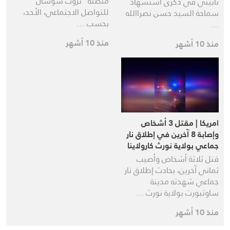
منصته “تروث سوشال”
تأبيني في ذكرى استشهاد
للتواصل الاجتماعي، الأحد،
سماحة السيد حسن نصراالله
بحسب …
…
منذ 10 أشهر
منذ 10 أشهر
امريكا | مقتل 3 أشخاص
وإصابة 8 آخرين في إطلاق نار
جماعي بولاية نورث كارولاينا
الأمريكية
قتل ثلاثة أشخاص وأصيب
ثماني آخرين، بحادث إطلاق نار
جماعي شهدته مدينة
ساوثبورت بولاية نورث …
منذ 10 أشهر