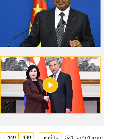
صفحة 461 من 531
« الأولى
...
430
440
0