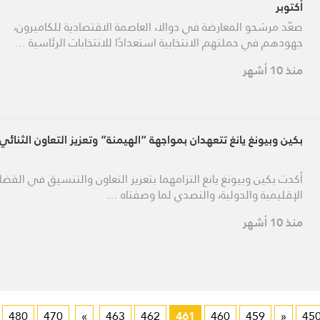
أكتوبر
صعّد مرشحو المعارضة في دوالا، العاصمة الاقتصادية للكاميرون،
جهودهم في حملتهم الانتخابية استعدادًا للانتخابات الرئاسية …
منذ 10 أشهر
بكين وبيونغ يانغ تتعهدان بمواجهة “الهيمنة” وتعزيز التعاون الثنائي
أكدت بكين وبيونغ يانغ التزامهما بتعزيز التعاون والتنسيق في القضاي
الإقليمية والدولية، والتصدي لما وصفتاه …
منذ 10 أشهر
480
470
»
463
462
461
460
459
«
45