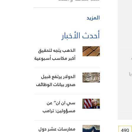
المزيد
أحدث الأخبار
الذهب يتجه لتحقيق
أكبر مكاسب أسبوعية
له من كانون الثاني/
ا
يناير
الدولار يرتفع قبيل
صدور بيانات الوظائف
الأمريكية
سي ان ان” عن
مسؤولين: ترامب
غاضب من التقارير
حول نفاد الذخيرة
ممارسات عشر دول
490