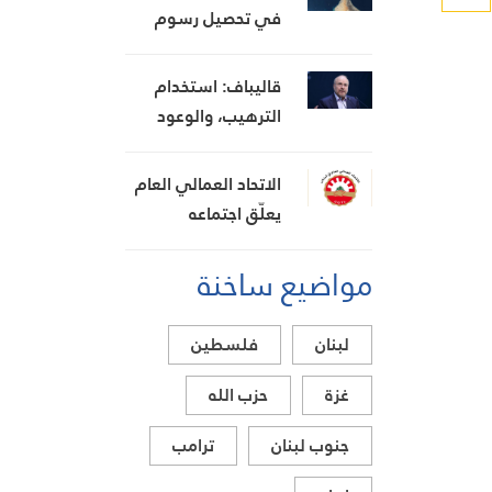
ويعتبر أنها تضعف
في تحصيل رسوم
موقفه في
الخدمات البحرية من
المفاوضات
السفن
قاليباف: استخدام
الترهيب، والوعود
المنكوثة، والأخبار
الكاذبة كأوراق ضغط
الاتحاد العمالي العام
هي استراتيجية
يعلّق اجتماعه
فاشلة
المشترك بانتظار نتائج
مواضيع ساخنة
اجتماع السراي
الحكومي
لبنان
فلسطين
غزة
حزب الله
جنوب لبنان
ترامب