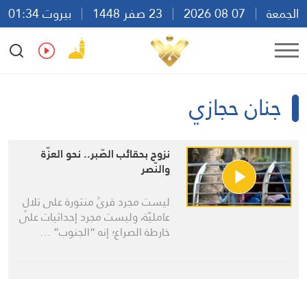
الجمعة
07 08 2026
23 صفر 1448
بيروت 01:34
Ar
En
Fr
Es
جنان حجازي
نزوح بحقائب الصّبر.. نحو العزّة
والنّصر
ليست مجرد قرىً منثورة على تلالٍ
عامليّة، وليست مجرد إحداثيات على
خارطة الصراع؛ إنه “الجنوب” …