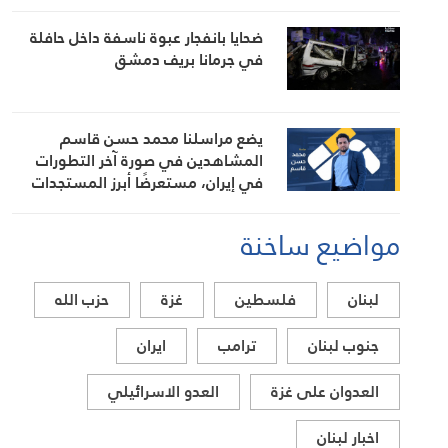
ضحايا بانفجار عبوة ناسفة داخل حافلة
في جرمانا بريف دمشق
يضع مراسلنا محمد حسن قاسم
المشاهدين في صورة آخر التطورات
في إيران، مستعرضًا أبرز المستجدات
على الساحتين السياسية والميدانية،
إلى جانب المواقف الرسمية وأبرز
مواضيع ساخنة
التطورات ذات الصلة بالشأنين الداخلي
والإقليمي
لبنان
فلسطين
غزة
حزب الله
جنوب لبنان
ترامب
ايران
العدوان على غزة
العدو الاسرائيلي
اخبار لبنان