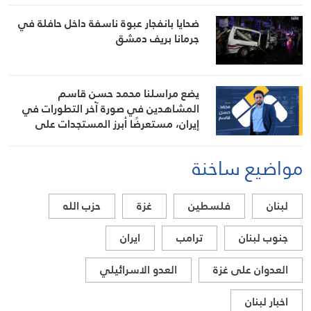
ضحايا بانفجار عبوة ناسفة داخل حافلة في
جرمانا بريف دمشق
يضع مراسلنا محمد حسن قاسم
المشاهدين في صورة آخر التطورات في
إيران، مستعرضًا أبرز المستجدات على
الساحتين السياسية والميدانية، إلى جانب
المواقف الرسمية وأبرز التطورات ذات
مواضيع ساخنة
الصلة بالشأنين الداخلي والإقليمي
لبنان
فلسطين
غزة
حزب الله
جنوب لبنان
ترامب
ايران
العدوان على غزة
العدو الاسرائيلي
اخبار لبنان