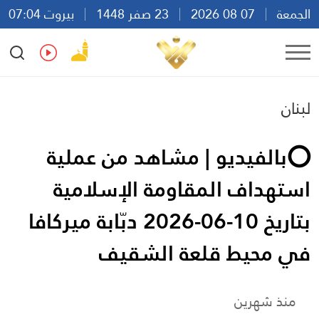
الجمعة
07 08 2026
23 صفر 1448
بيروت 07:04
Ar
En
Fr
Es
لبنان
⭕️بالفيديو | مشاهد من عملية
استهداف المقاومة الإسلامية
بتاريخ 10-06-2026 دبّابة ميركافا
في محيط قلعة الشقيف
منذ شهرين