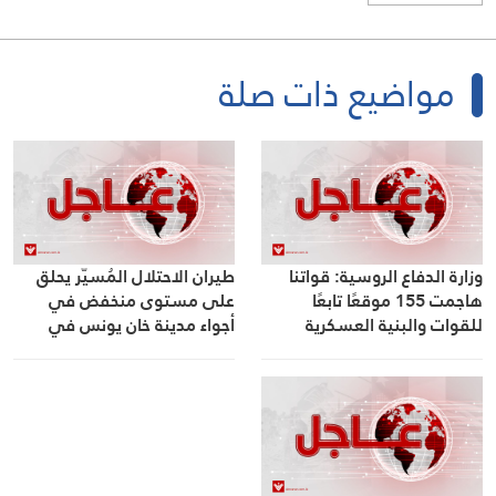
مواضيع ذات صلة
وزارة الدفاع الروسية: قواتنا
طيران الاحتلال المُسيّر يحلق
هاجمت 155 موقعًا تابعًا
على مستوى منخفض في
للقوات والبنية العسكرية
أجواء مدينة خان يونس في
الأوكرانية بالطائرات العملياتية
جنوب قطاع غزة
والتكتيكية والمسيّرة والصواريخ
والمدفعية