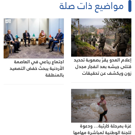
مواضيع ذات صلة
إعلام العدو يقرّ بصعوبة تحديد
اجتماع رباعي في العاصمة
قتلى جيشه بعد انفجار مجدل
الأردنية يبحث خفض التصعيد
زون ويكشف عن تحقيقات
بالمنطقة
بالحادثة
غزة بمرحلة كارثية… ودعوة
للجنة الوطنية لمباشرة مهامها