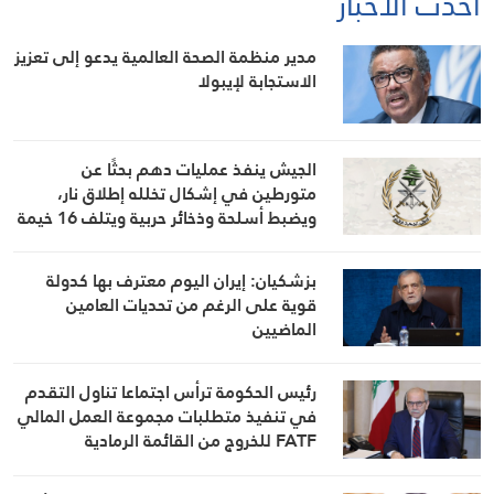
أحدث الأخبار
مدير منظمة الصحة العالمية يدعو إلى تعزيز
الاستجابة لإيبولا
الجيش ينفذ عمليات دهم بحثًا عن
متورطين في إشكال تخلله إطلاق نار،
ويضبط أسلحة وذخائر حربية ويتلف 16 خيمة
مزروعة بالماريجوانا
بزشكيان: إيران اليوم معترف بها كدولة
قوية على الرغم من تحديات العامين
الماضيين
رئيس الحكومة ترأس اجتماعا تناول التقدم
في تنفيذ متطلبات مجموعة العمل المالي
FATF للخروج من القائمة الرمادية