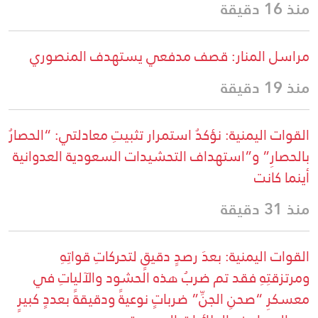
منذ 16 دقيقة
مراسل المنار: قصف مدفعي يستهدف المنصوري
منذ 19 دقيقة
القوات اليمنية: نؤكدُ استمرار تثبيتِ معادلتي: “الحصارُ
بالحصارِ” و”استهداف التحشيدات السعودية العدوانية
أينما كانت
منذ 31 دقيقة
القوات اليمنية: بعدَ رصدٍ دقيقٍ لتحركاتِ قواتِهِ
ومرتزقتِهِ فقد تم ضربُ هذه الحشود والآلياتِ في
معسكرِ “صحنِ الجنِّ” ضرباتٍ نوعيةً ودقيقةً بعددٍ كبيرٍ