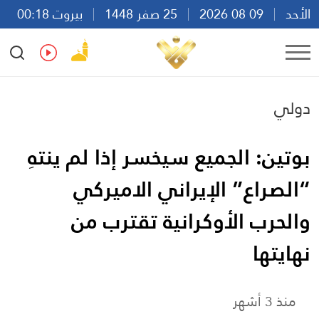
الأحد
09 08 2026
25 صفر 1448
بيروت 00:18
Ar
En
Fr
Es
دولي
بوتين: الجميع سيخسر إذا لم ينتهِ
“الصراع” الإيراني الاميركي
والحرب الأوكرانية تقترب من
نهايتها
منذ 3 أشهر